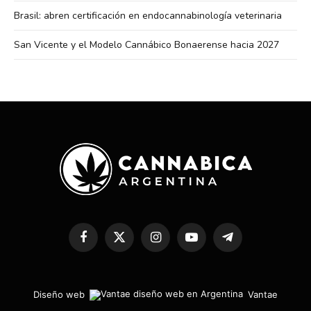
Brasil: abren certificación en endocannabinología veterinaria
San Vicente y el Modelo Cannábico Bonaerense hacia 2027
Facebook
X
Instagram
YouTube
Telegram
(Twitter)
Diseño web
Vantae