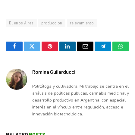
Buenos Aires
produccion
relevamiento
Facebook
Twitter
Pinterest
LinkedIn
Email
Telegram
Whats
Romina Guilarducci
Politóloga y cultivadora. Mi trabajo se centra en el
análisis de políticas públicas, cannabis medicinal y
desarrollo productivo en Argentina, con especial
interés en el vínculo entre regulación, acceso e
innovación biotecnológica.
RELATED
POSTS