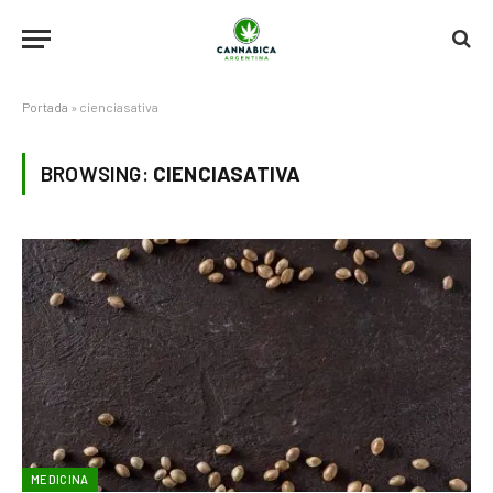
Portada
»
cienciasativa
BROWSING:
CIENCIASATIVA
MEDICINA