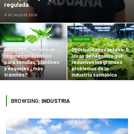
regulada
31 DE JULIO DE 2026
INDUSTRIA
INDUSTRIA
ARICCAME: se creó un
Oportunidades verdes: 5
régimen de licencias
ideas de negocios que
para semillas, plantines
resuelven los grandes
y esquejes ¿más
problemas de la
trámites?
industria cannábica
BROWSING:
INDUSTRIA