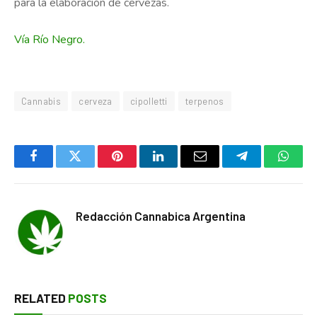
para la elaboración de cervezas.
Vía Río Negro.
Cannabis
cerveza
cipolletti
terpenos
Facebook
Twitter
Pinterest
LinkedIn
Email
Telegram
Whats
Redacción Cannabica Argentina
RELATED
POSTS