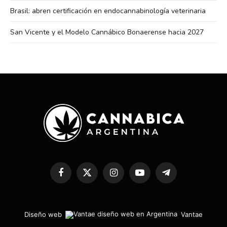
Brasil: abren certificación en endocannabinología veterinaria
San Vicente y el Modelo Cannábico Bonaerense hacia 2027
Facebook
X
Instagram
YouTube
Telegram
(Twitter)
Diseño web
Vantae