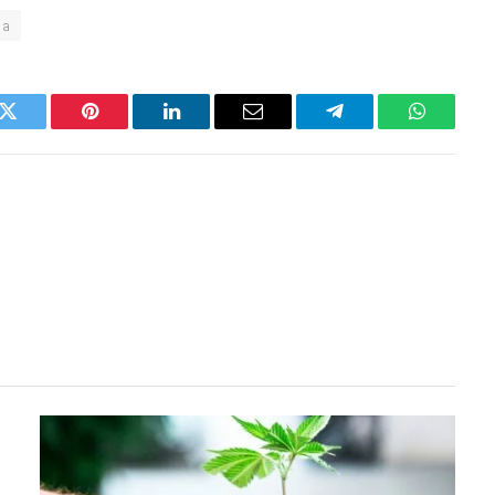
la
k
Twitter
Pinterest
LinkedIn
Email
Telegram
WhatsAp