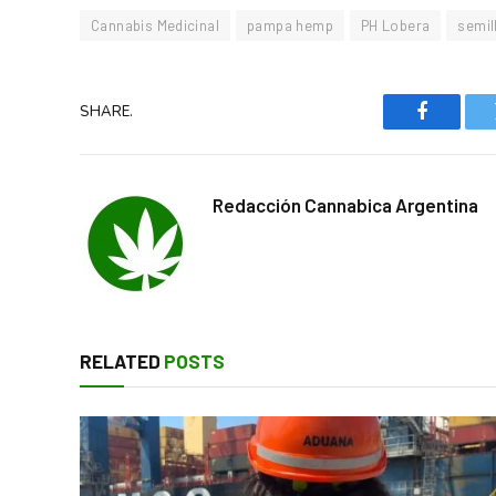
Cannabis Medicinal
pampa hemp
PH Lobera
semil
SHARE.
Faceboo
Redacción Cannabica Argentina
RELATED
POSTS