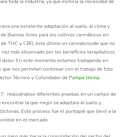
ra toda la industria, ya que elimina la necesidad de
viera una excelente adaptación al suelo, al clima y
a de Buenos Aires para los cultivos cannábicos en
n de THC y CBG, este último un cannabinoide que no
da vez más observado por los beneficios terapéuticos
del dolor. En este momento estamos trabajando en
 que nos permitan continuar con el trabajo de foto
rector Técnico y Cofundador de
Pampa Hemp
.
7, realizándose diferentes pruebas en un campo de
 encontrar la que mejor se adaptara al suelo y
óctonas. Este proceso fue el puntapié que llevó a la
ponible en el mercado.
un paso más hacia la consolidación del sector del