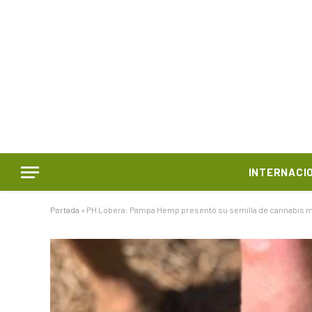
INTERNACI
Portada
»
PH Lobera: Pampa Hemp presentó su semilla de cannabis m