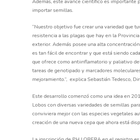
Además, este avance científico es importante pa
importar semillas.
“Nuestro objetivo fue crear una variedad que tu
resistencia a las plagas que hay en la Provinci
exterior. Además posee una alta concentració
es tan fácil de encontrar y que está siendo ca
que ofrece como antiinflamatorio y paliativo 
tareas de genotipado y marcadores moleculares
mejoramiento.”, explica Sebastián Tedesco, Di
Este desarrollo comenzó como una idea en 201
Lobos con diversas variedades de semillas para
conviviera mejor con las especies vegetales aut
creación de una nueva cepa que ahora está dis
La inscripción de PH LOBERA en el registro es 