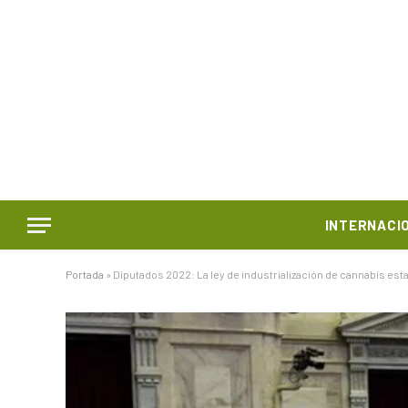
INTERNACI
Portada
»
Diputados 2022: La ley de industrialización de cannabis est