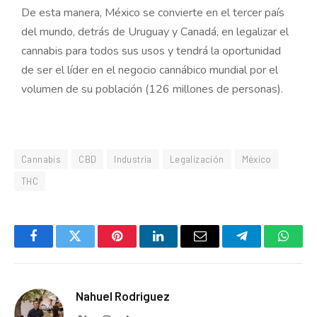
De esta manera, México se convierte en el tercer país
del mundo, detrás de Uruguay y Canadá, en legalizar el
cannabis para todos sus usos y tendrá la oportunidad
de ser el líder en el negocio cannábico mundial por el
volumen de su población (126 millones de personas).
Cannabis
CBD
Industria
Legalización
México
THC
Facebook
Twitter
Pinterest
LinkedIn
Email
Telegram
Whats
Nahuel Rodriguez