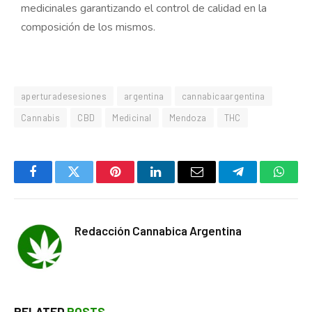
medicinales garantizando el control de calidad en la
composición de los mismos.
aperturadesesiones
argentina
cannabicaargentina
Cannabis
CBD
Medicinal
Mendoza
THC
Facebook
Twitter
Pinterest
LinkedIn
Email
Telegram
Whats
Redacción Cannabica Argentina
RELATED
POSTS