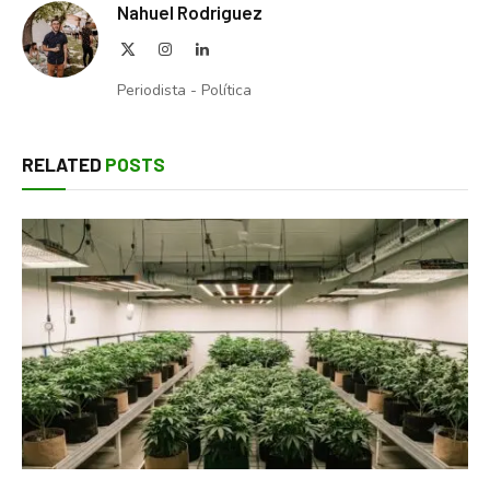
Nahuel Rodriguez
X
Instagram
LinkedIn
(Twitter)
Periodista - Política
RELATED
POSTS