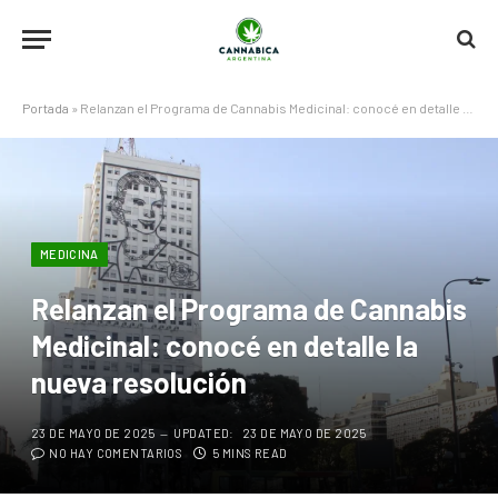
Portada
»
Relanzan el Programa de Cannabis Medicinal: conocé en detalle la nueva resolución
MEDICINA
Relanzan el Programa de Cannabis
Medicinal: conocé en detalle la
nueva resolución
23 DE MAYO DE 2025
UPDATED:
23 DE MAYO DE 2025
NO HAY COMENTARIOS
5 MINS READ