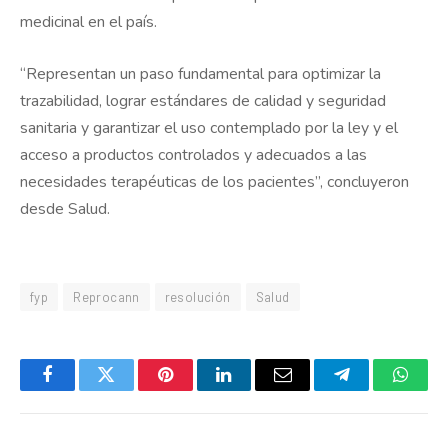
medicinal en el país.
“Representan un paso fundamental para optimizar la
trazabilidad, lograr estándares de calidad y seguridad
sanitaria y garantizar el uso contemplado por la ley y el
acceso a productos controlados y adecuados a las
necesidades terapéuticas de los pacientes”, concluyeron
desde Salud.
fyp
Reprocann
resolución
Salud
Facebook
Twitter
Pinterest
LinkedIn
Email
Telegram
Whats