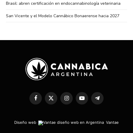
Brasil: abren certificación en endocannabinología veterinaria
San Vicente y el Modelo Cannábico Bonaerense hacia 2027
Facebook
X
Instagram
YouTube
Telegram
(Twitter)
Diseño web
Vantae