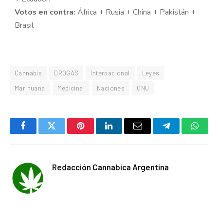
Votos en contra:
África + Rusia + China + Pakistán +
Brasil
Cannabis
DROGAS
Internacional
Leyes
Marihuana
Medicinal
Naciones
ONU
Facebook
Twitter
Pinterest
LinkedIn
Email
Telegram
Whats
Redacción Cannabica Argentina