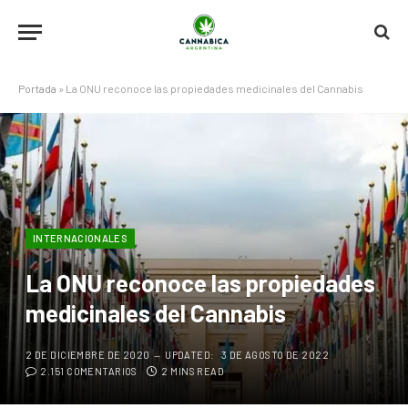
Portada
»
La ONU reconoce las propiedades medicinales del Cannabis
INTERNACIONALES
La ONU reconoce las propiedades
medicinales del Cannabis
2 DE DICIEMBRE DE 2020
UPDATED:
3 DE AGOSTO DE 2022
2.151 COMENTARIOS
2 MINS READ