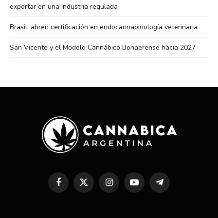
exportar en una industria regulada
Brasil: abren certificación en endocannabinología veterinaria
San Vicente y el Modelo Cannábico Bonaerense hacia 2027
Facebook
X
Instagram
YouTube
Telegram
(Twitter)