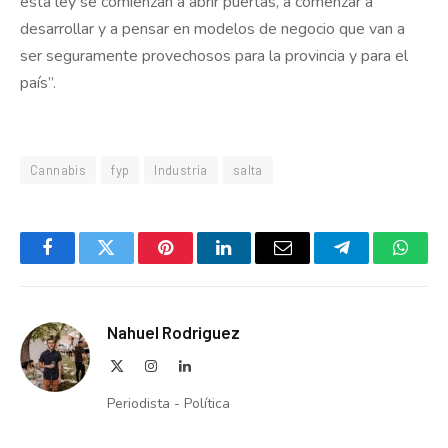
esta ley se comienzan a abrir puertas, a comenzar a
desarrollar y a pensar en modelos de negocio que van a
ser seguramente provechosos para la provincia y para el
país”.
Cannabis
fyp
Industria
salta
Facebook
Twitter
Pinterest
LinkedIn
Email
Telegram
Whats
Nahuel Rodriguez
X
Instagram
LinkedIn
(Twitter)
Periodista - Política