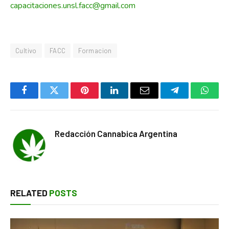
capacitaciones.unsl.facc@gmail.com
Cultivo
FACC
Formacion
Facebook
Twitter
Pinterest
LinkedIn
Email
Telegram
Whats
Redacción Cannabica Argentina
RELATED
POSTS