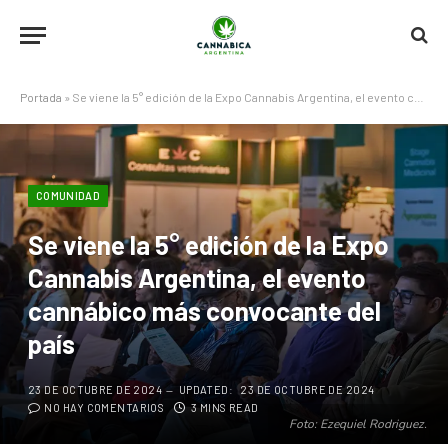
Portada
»
Se viene la 5° edición de la Expo Cannabis Argentina, el evento cannábico más convocante del país
COMUNIDAD
Se viene la 5° edición de la Expo
Cannabis Argentina, el evento
cannábico más convocante del
país
23 DE OCTUBRE DE 2024
UPDATED:
23 DE OCTUBRE DE 2024
NO HAY COMENTARIOS
3 MINS READ
Foto: Ezequiel Rodriguez.