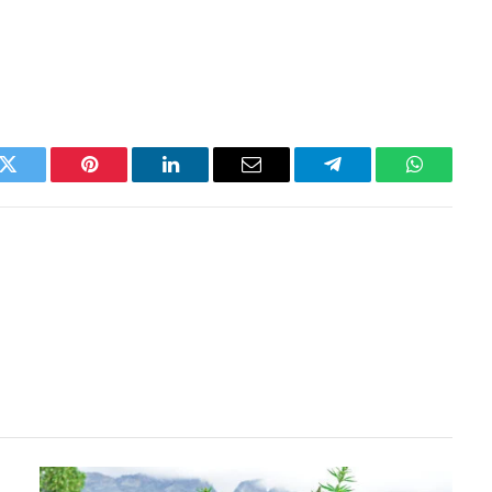
k
Twitter
Pinterest
LinkedIn
Email
Telegram
WhatsAp