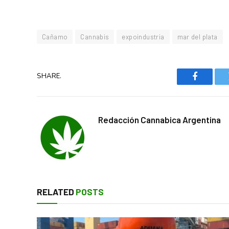
Cañamo
Cannabis
expoindustria
mar del plata
SHARE.
Faceboo
Redacción Cannabica Argentina
RELATED
POSTS