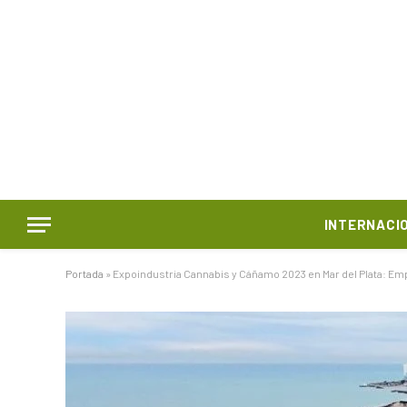
INTERNACI
Portada
»
Expoindustria Cannabis y Cáñamo 2023 en Mar del Plata: Emp