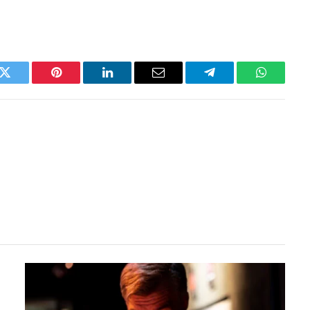
k
Twitter
Pinterest
LinkedIn
Email
Telegram
WhatsAp