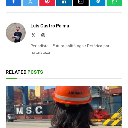
Facebook
Twitter
Pinterest
LinkedIn
Email
Telegram
Whats
Luis Castro Palma
X
Instagram
(Twitter)
Periodista - Futuro politólogo / Retórico por
naturaleza
RELATED
POSTS