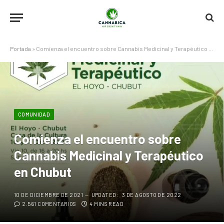
Portada
»
Comienza el encuentro sobre Cannabis Medicinal y Terapéutico en Chubut
COMUNIDAD
Comienza el encuentro sobre
Cannabis Medicinal y Terapéutico
en Chubut
10 DE DICIEMBRE DE 2021
UPDATED:
3 DE AGOSTO DE 2022
2.561 COMENTARIOS
4 MINS READ