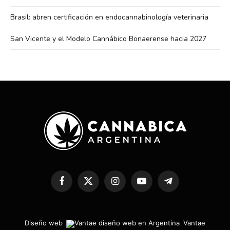
Brasil: abren certificación en endocannabinología veterinaria
San Vicente y el Modelo Cannábico Bonaerense hacia 2027
Facebook
X
Instagram
YouTube
Telegram
(Twitter)
Diseño web
Vantae