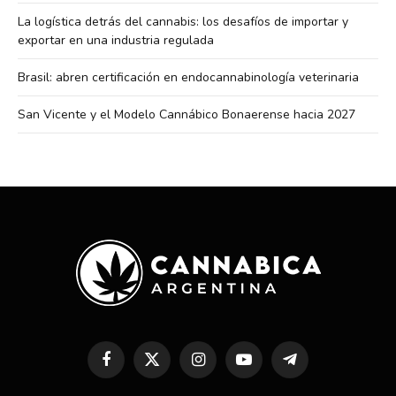
La logística detrás del cannabis: los desafíos de importar y
exportar en una industria regulada
Brasil: abren certificación en endocannabinología veterinaria
San Vicente y el Modelo Cannábico Bonaerense hacia 2027
Facebook
X
Instagram
YouTube
Telegram
(Twitter)