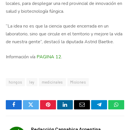
locales, para desplegar una red provincial de innovación en
salud y biotecnología fúngica.
“La idea no es que la ciencia quede encerrada en un
laboratorio, sino que circule en el territorio y mejore la vida
de nuestra gente”, destacó la diputada Astrid Baetke.
Información vía
PAGINA 12
.
hongos
ley
medicinales
Misiones
Facebook
Twitter
Pinterest
LinkedIn
Email
Telegram
Whats
Redacción Cannabica Argentina