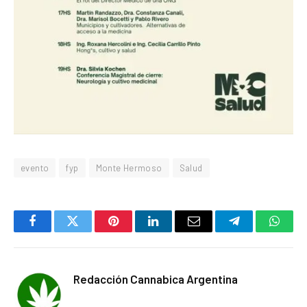
evento
fyp
Monte Hermoso
Salud
Facebook
Twitter
Pinterest
LinkedIn
Email
Telegram
Whats
Redacción Cannabica Argentina