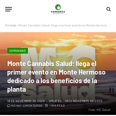
Portada
»
Monte Cannabis Salud: llega el primer evento en Monte Hermoso dedicado a los beneficios de la planta
COMUNIDAD
Monte Cannabis Salud: llega el
primer evento en Monte Hermoso
dedicado a los beneficios de la
planta
19 DE NOVIEMBRE DE 2025
UPDATED:
19 DE NOVIEMBRE DE 2025
NO HAY COMENTARIOS
1 MIN READ
Foto: MC Salud.