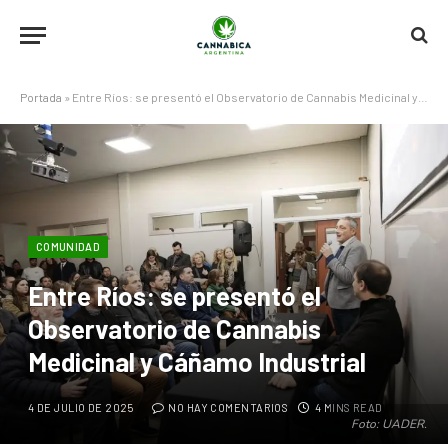
Portada
»
Entre Ríos: se presentó el Observatorio de Cannabis Medicinal y Cáñamo Industrial
COMUNIDAD
Entre Ríos: se presentó el
Observatorio de Cannabis
Medicinal y Cáñamo Industrial
4 DE JULIO DE 2025
NO HAY COMENTARIOS
4 MINS READ
Foto: UADER.