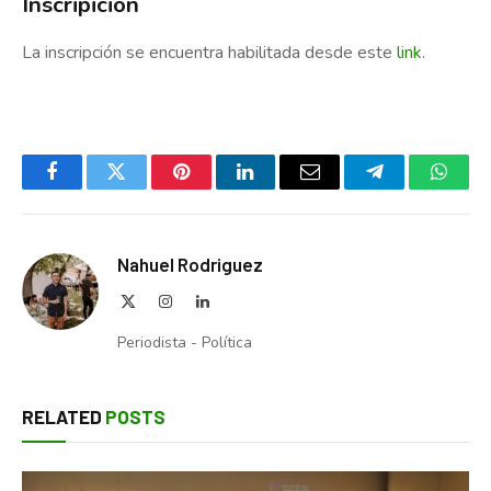
Inscripición
La inscripción se encuentra habilitada desde este
link
.
Facebook
Twitter
Pinterest
LinkedIn
Email
Telegram
Whats
Nahuel Rodriguez
X
Instagram
LinkedIn
(Twitter)
Periodista - Política
RELATED
POSTS