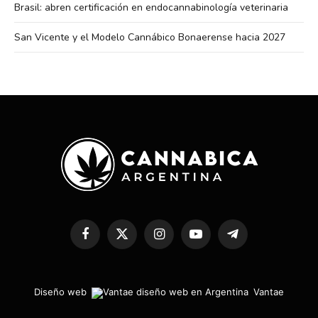
Brasil: abren certificación en endocannabinología veterinaria
San Vicente y el Modelo Cannábico Bonaerense hacia 2027
Facebook
X
Instagram
YouTube
Telegram
(Twitter)
Diseño web
Vantae