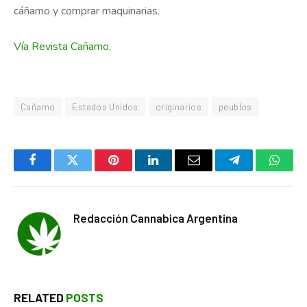
cáñamo y comprar maquinarias.
Vía Revista Cañamo
.
Cañamo
Estados Unidos
originarios
peublos
Facebook
Twitter
Pinterest
LinkedIn
Email
Telegram
Whats
Redacción Cannabica Argentina
RELATED
POSTS