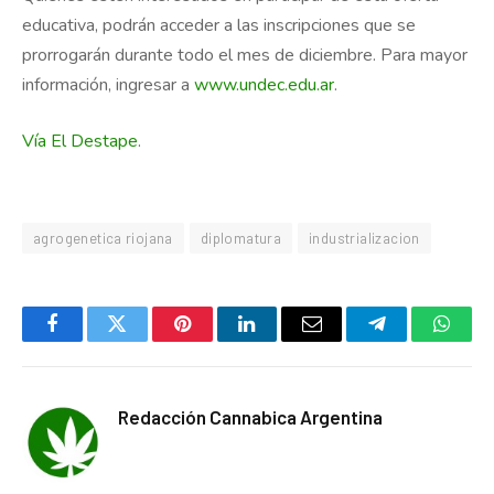
educativa, podrán acceder a las inscripciones que se
prorrogarán durante todo el mes de diciembre. Para mayor
información, ingresar a
www.undec.edu.ar
.
Vía El Destape
.
agrogenetica riojana
diplomatura
industrializacion
Facebook
Twitter
Pinterest
LinkedIn
Email
Telegram
Whats
Redacción Cannabica Argentina