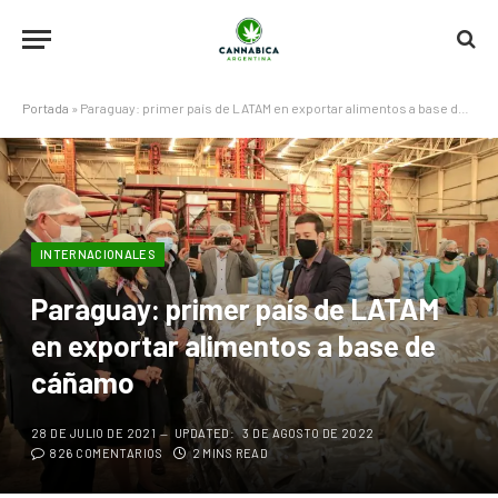
Portada
»
Paraguay: primer país de LATAM en exportar alimentos a base de cáñamo
INTERNACIONALES
Paraguay: primer país de LATAM
en exportar alimentos a base de
cáñamo
28 DE JULIO DE 2021
UPDATED:
3 DE AGOSTO DE 2022
826 COMENTARIOS
2 MINS READ