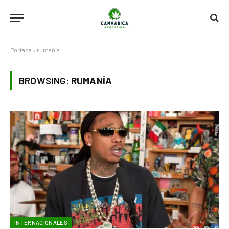
Portada
»
rumanía
BROWSING:
RUMANÍA
INTERNACIONALES