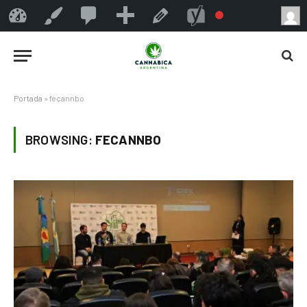
0
Añadir
Cannábica Argentina
Personalizar
Editar la etiqueta
Portada
»
fecannbo
BROWSING:
FECANNBO