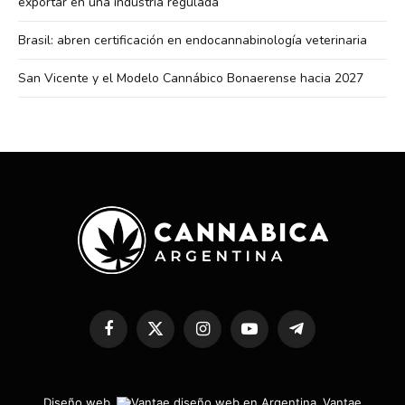
exportar en una industria regulada
Brasil: abren certificación en endocannabinología veterinaria
San Vicente y el Modelo Cannábico Bonaerense hacia 2027
Facebook
X
Instagram
YouTube
Telegram
(Twitter)
Diseño web
Vantae