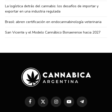
La logística detrás del cannabis: los desafíos de importar y
exportar en una industria regulada
Brasil: abren certificación en endocannabinología veterinaria
San Vicente y el Modelo Cannábico Bonaerense hacia 2027
Facebook
X
Instagram
YouTube
Telegram
(Twitter)