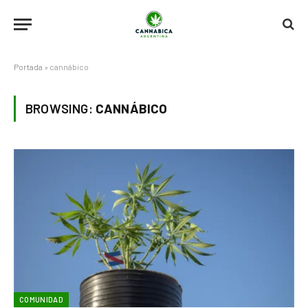
Portada
»
cannábico
BROWSING:
CANNÁBICO
COMUNIDAD