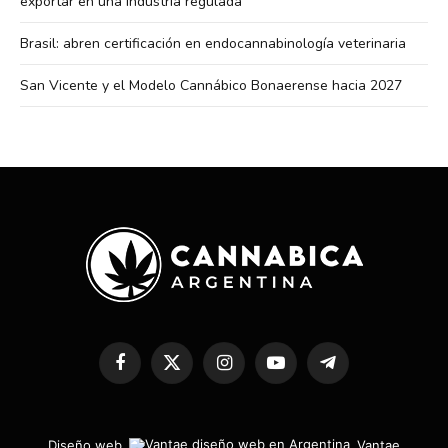
exportar en una industria regulada
Brasil: abren certificación en endocannabinología veterinaria
San Vicente y el Modelo Cannábico Bonaerense hacia 2027
Facebook
X
Instagram
YouTube
Telegram
(Twitter)
Diseño web
Vantae