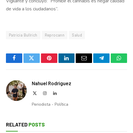
Vigilante y concluyó: “Prohibir el cannabis es negar calidad
de vida a los ciudadanos”.
Patricia Bullrich
Reprocann
Salud
Facebook
Twitter
Pinterest
LinkedIn
Email
Telegram
Whats
Nahuel Rodriguez
X
Instagram
LinkedIn
(Twitter)
Periodista - Política
RELATED
POSTS