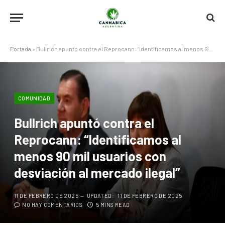
Portada
»
Bullrich apuntó contra el Reprocann: “Identificamos al menos 90 mil usuarios con desviación al mercado ilegal”
COMUNIDAD
Bullrich apuntó contra el
Reprocann: “Identificamos al
menos 90 mil usuarios con
desviación al mercado ilegal”
11 DE FEBRERO DE 2025
UPDATED:
11 DE FEBRERO DE 2025
NO HAY COMENTARIOS
5 MINS READ