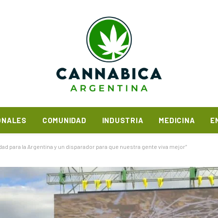
ONALES
COMUNIDAD
INDUSTRIA
MEDICINA
E
dad para la Argentina y un disparador para que nuestra gente viva mejor”