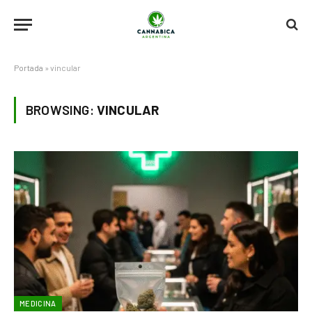
Portada
»
vincular
BROWSING:
VINCULAR
MEDICINA