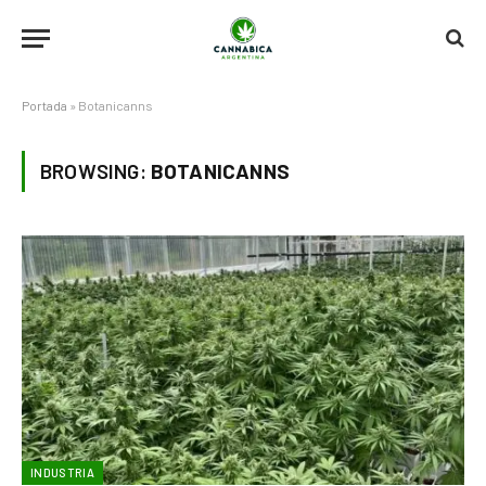
Portada
»
Botanicanns
BROWSING:
BOTANICANNS
INDUSTRIA